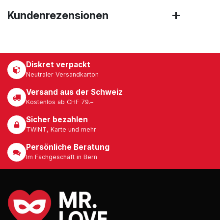
Kundenrezensionen
Diskret verpackt
Neutraler Versandkarton
Versand aus der Schweiz
Kostenlos ab CHF 79.–
Sicher bezahlen
TWINT, Karte und mehr
Persönliche Beratung
Im Fachgeschäft in Bern