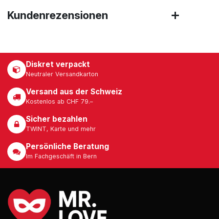
Kundenrezensionen
Diskret verpackt
Neutraler Versandkarton
Versand aus der Schweiz
Kostenlos ab CHF 79.–
Sicher bezahlen
TWINT, Karte und mehr
Persönliche Beratung
Im Fachgeschäft in Bern