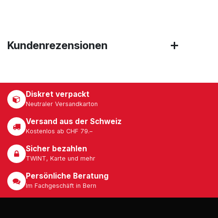
Kundenrezensionen
Diskret verpackt
Neutraler Versandkarton
Versand aus der Schweiz
Kostenlos ab CHF 79.–
Sicher bezahlen
TWINT, Karte und mehr
Persönliche Beratung
Im Fachgeschäft in Bern