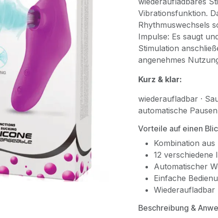
wiederaufladbares St
Vibrationsfunktion. 
Rhythmuswechsels so
Impulse: Es saugt und
Stimulation anschließ
angenehmes Nutzungs
Kurz & klar:
wiederaufladbar · Sau
automatische Pausen
Vorteile auf einen Bli
Kombination aus 
12 verschiedene 
Automatischer W
Einfache Bedienu
Wiederaufladbar 
Beschreibung & Anw