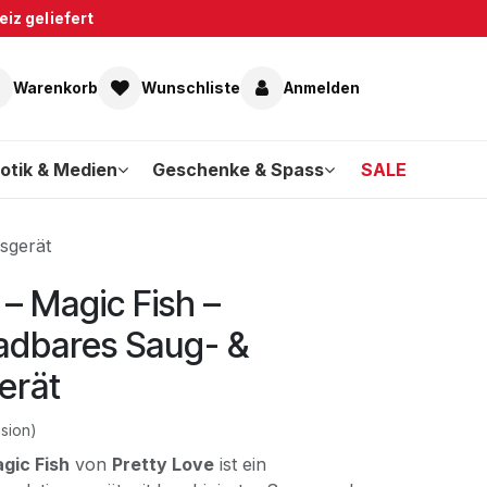
iz geliefert
Warenkorb
Wunschliste
Anmelden
otik & Medien
Geschenke & Spass
SALE
sgerät
 – Magic Fish –
adbares Saug- &
erät
sion)
gic Fish
von
Pretty Love
ist ein