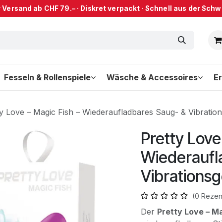
 Versand ab CHF 79.– · Diskret verpackt · Schnell aus der Schwe
Fesseln & Rollenspiele
Wäsche & Accessoires
Er
ty Love – Magic Fish – Wiederaufladbares Saug- & Vibration
Pretty Love
Wiederaufl
Vibrationsg
(0 Rezen
Der
Pretty Love – Ma