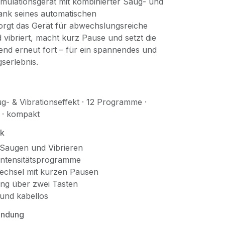
imulationsgerät mit kombinierter Saug- und
Dank seines automatischen
rgt das Gerät für abwechslungsreiche
 vibriert, macht kurz Pause und setzt die
end erneut fort – für ein spannendes und
erlebnis.
g- & Vibrationseffekt · 12 Programme ·
 · kompakt
ck
Saugen und Vibrieren
Intensitätsprogramme
echsel mit kurzen Pausen
ng über zwei Tasten
und kabellos
endung