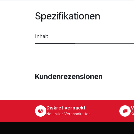
Spezifikationen
Inhalt
Kundenrezensionen
Diskret verpackt
V
Neutraler Versandkarton
K