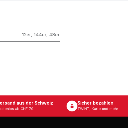
12er
,
144er
,
48er
ersand aus der Schweiz
Sicher bezahlen
ostenlos ab CHF 79.–
TWINT, Karte und mehr