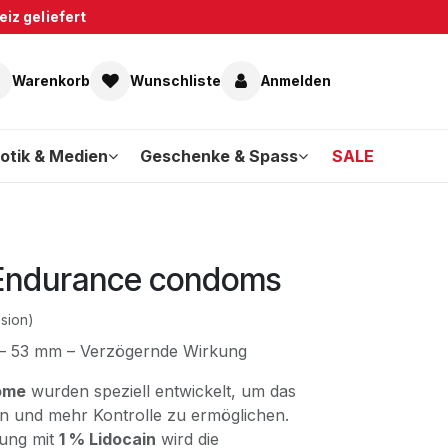
iz geliefert
Warenkorb
Wunschliste
Anmelden
otik & Medien
Geschenke & Spass
SALE
 Endurance condoms
sion)
– 53 mm – Verzögernde Wirkung
ome
wurden speziell entwickelt, um das
rn und mehr Kontrolle zu ermöglichen.
tung mit
1 % Lidocain
wird die