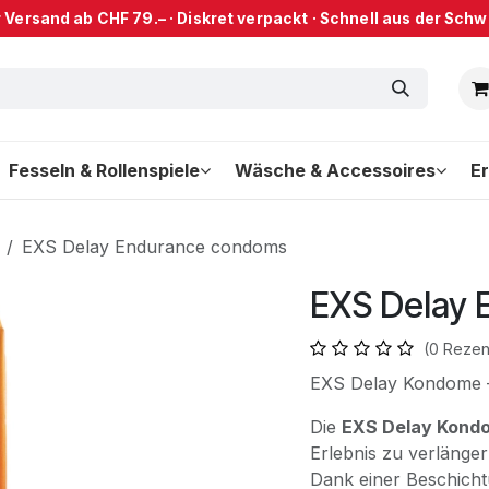
 Versand ab CHF 79.– · Diskret verpackt · Schnell aus der Schwe
Fesseln & Rollenspiele
Wäsche & Accessoires
Er
EXS Delay Endurance condoms
EXS Delay
(0 Rezen
EXS Delay Kondome 
Die
EXS Delay Kond
Erlebnis zu verlänge
Dank einer Beschich