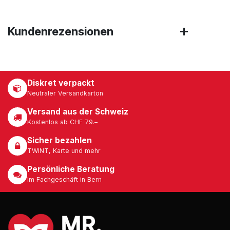
Kundenrezensionen
Diskret verpackt
Neutraler Versandkarton
Versand aus der Schweiz
Kostenlos ab CHF 79.–
Sicher bezahlen
TWINT, Karte und mehr
Persönliche Beratung
Im Fachgeschäft in Bern