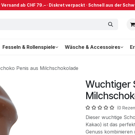
 Versand ab CHF 79.– · Diskret verpackt · Schnell aus der Schwe
Fesseln & Rollenspiele
Wäsche & Accessoires
Er
choko Penis aus Milchschokolade
Wuchtiger 
Milchschok
(0 Rezen
Dieser wuchtige Sch
Kakao) ist das perfe
Genuss kombinieren m